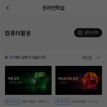
온라인학습
뒤로가기
컴퓨터활용
분야선택
총
99
개의 강좌가 있습니다.
최신순
컴퓨터활용
데이터 분석
컴퓨터활용
보고서 디자인
온라인
온라인