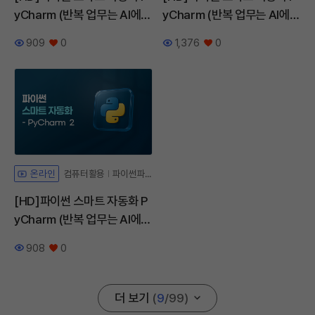
yCharm (반복 업무는 AI에게
yCharm (반복 업무는 AI에게
맡기자) Part.4
맡기자) Part.3
909
0
1,376
0
조회수
좋아요
조회수
좋아요
컴퓨터활용
파이썬파일읽기
온라인
[HD]파이썬 스마트 자동화 P
yCharm (반복 업무는 AI에게
맡기자) Part.2
908
0
조회수
좋아요
더 보기
(
9
/
99
)