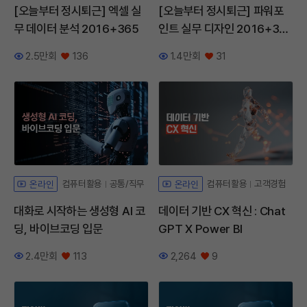
[오늘부터 정시퇴근] 엑셀 실
[오늘부터 정시퇴근] 파워포
무 데이터 분석 2016+365
인트 실무 디자인 2016+36
5
2.5만회
136
1.4만회
31
조회수
좋아요
조회수
좋아요
컴퓨터활용
공통/직무
컴퓨터활용
고객경험
온라인
온라인
대화로 시작하는 생성형 AI 코
데이터 기반 CX 혁신 : Chat
딩, 바이브코딩 입문
GPT X Power BI
2.4만회
113
2,264
9
조회수
좋아요
조회수
좋아요