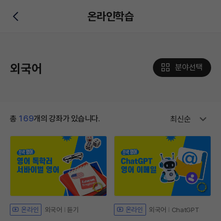
온라인학습
뒤로가기
외국어
분야선택
총
169
개의 강좌가 있습니다.
최신순
외국어
듣기
외국어
ChatGPT
온라인
온라인