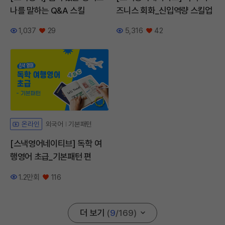
나를 말하는 Q&A 스킬
즈니스 회화_신입역량 스킬업
1,037
29
5,316
42
조회수
좋아요
조회수
좋아요
외국어
기본패턴
온라인
[스낵영어네이티브] 독학 여
행영어 초급_기본패턴 편
1.2만회
116
조회수
좋아요
더 보기
(
9
/
169
)