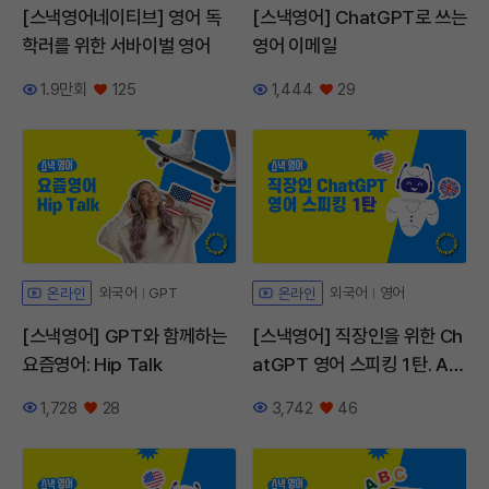
[스낵영어네이티브] 영어 독
[스낵영어] ChatGPT로 쓰는
학러를 위한 서바이벌 영어
영어 이메일
1.9만회
125
1,444
29
조회수
좋아요
조회수
좋아요
외국어
GPT
외국어
영어
온라인
온라인
[스낵영어] GPT와 함께하는
[스낵영어] 직장인을 위한 Ch
요즘영어: Hip Talk
atGPT 영어 스피킹 1탄. All
About Me
1,728
28
3,742
46
조회수
좋아요
조회수
좋아요