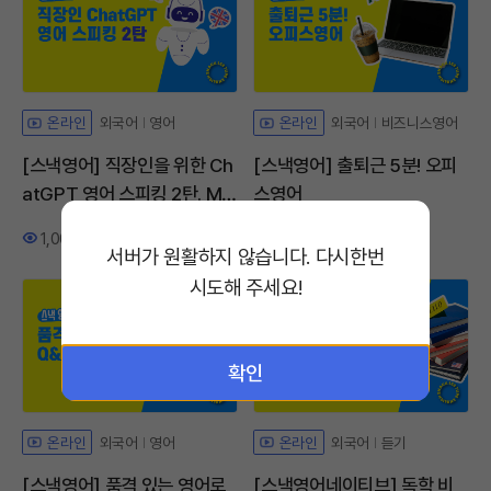
외국어
영어
외국어
비즈니스영어
온라인
온라인
[스낵영어] 직장인을 위한 Ch
[스낵영어] 출퇴근 5분! 오피
atGPT 영어 스피킹 2탄. My
스영어
Interests
1,002
25
3,685
61
조회수
좋아요
조회수
좋아요
서버가 원활하지 않습니다. 다시한번
시도해 주세요!
확인
외국어
영어
외국어
듣기
온라인
온라인
[스낵영어] 품격 있는 영어로
[스낵영어네이티브] 독학 비