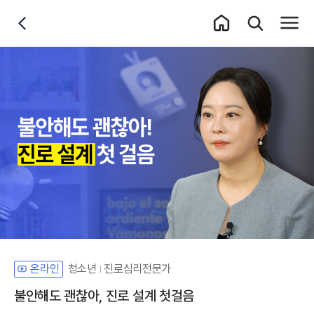
홈 이동
통합검색 레이어
전체메
뒤로가기
청소년
진로심리전문가
온라인
불안해도 괜찮아, 진로 설계 첫걸음