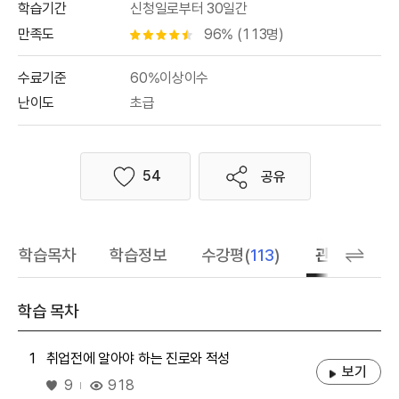
학습기간
신청일로부터 30일간
만족도
96% (113명)
별점 4.5개
수료기준
60%이상이수
난이도
초급
54
공유
좋아요
학습목차
학습정보
수강평(
113
)
관련 추천 학
학습 목차
1
취업전에 알아야 하는 진로와 적성
보기
좋아요
918
9