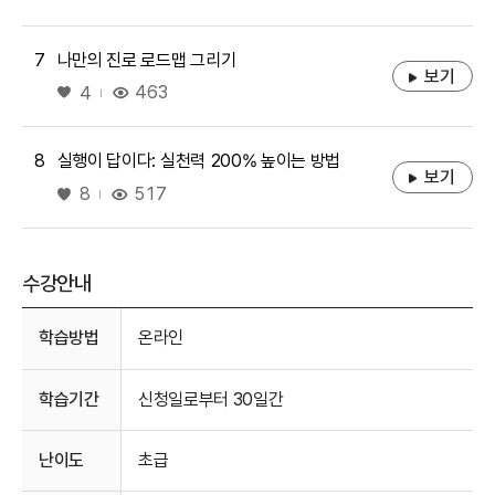
7
나만의 진로 로드맵 그리기
보기
좋아요
463
4
8
실행이 답이다: 실천력 200% 높이는 방법
보기
좋아요
517
8
수강안내
수강안내
학습방법
온라인
학습기간
신청일로부터 30일간
난이도
초급