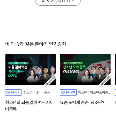
더 보기
(
3
/
113
)
이 학습과 같은 분야의 인기강좌
자체개발 강좌G
자체개발 강좌
청소년
사이버중독
청소년
청소년도박중독
온라인
온라인
청소년의 뇌를 갉아먹는 사이
요즘 도박계 큰손, 청소년?!
버중독