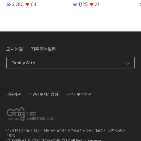
3,280
64
1,125
21
조회수
좋아요
조회수
좋아요
오시는길
자주묻는질문
Family Site
이용약관
개인정보처리방침
저작권보호정책
[12414] 경기도 가평군 가평읍 문화로187 한석봉도서관 3층 | 대표전화: 031-580-
4678
COPYRIGHT © 2025 GAPYEONG CITY.All Rights Reserved