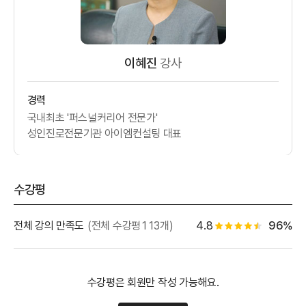
이혜진
강사
경력
국내최초 '퍼스널커리어 전문가'
성인진로전문기관 아이엠컨설팅 대표
수강평
별점 백
전체 강의 만족도
(전체 수강평113개)
4.8
96%
별점 4.5개
수강평은 회원만 작성 가능해요.