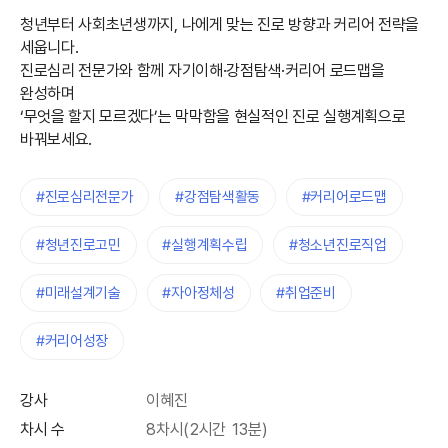
청년부터 사회초년생까지, 나에게 맞는 진로 방향과 커리어 전략을
세웁니다.
진로심리 전문가와 함께 자기이해·강점탐색·커리어 로드맵을
완성하며
‘무엇을 할지 모르겠다’는 막막함을 현실적인 진로 실행계획으로
바꿔보세요.
#진로심리전문가
#강점탐색활동
#커리어로드맵
#청년진로고민
#실행계획수립
#청소년진로직업
#미래설계기술
#자아정체성
#취업준비
#커리어성장
강사
이혜진
차시 수
8차시(2시간 13분)