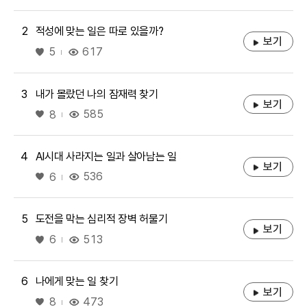
2
적성에 맞는 일은 따로 있을까?
보기
좋아요
617
5
3
내가 몰랐던 나의 잠재력 찾기
보기
좋아요
585
8
4
AI시대 사라지는 일과 살아남는 일
보기
좋아요
536
6
5
도전을 막는 심리적 장벽 허물기
보기
좋아요
513
6
6
나에게 맞는 일 찾기
보기
좋아요
473
8